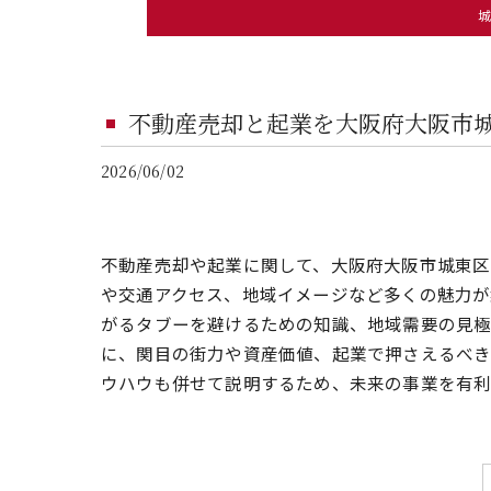
城
城東区中央マンション売却相場
城東区蒲生マンション売却相場
不動産売却と起業を大阪府大阪市
城東区新喜多マンション売却相場
2026/06/02
城東区鴫野西・鴫野東マンション売却相場
城東区新喜多東・放出西・天王田マンション売却相
不動産売却や起業に関して、大阪府大阪市城東
城東区森之宮マンション売却相場
や交通アクセス、地域イメージなど多くの魅力が
がるタブーを避けるための知識、地域需要の見極
城東区中浜・東中浜マンション売却相場
に、関目の街力や資産価値、起業で押さえるべ
城東区諏訪マンション売却相場
ウハウも併せて説明するため、未来の事業を有利
城東区永田マンション売却相場
マンションライブラリー