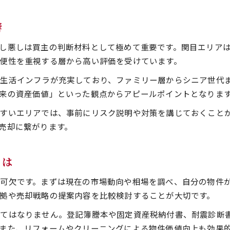
透明性ある不動産売却で信頼を築く方法
響
業界のリスクを知り安全に不動産売却を進める
関目で成功するための起業と売却の要点
し悪しは買主の判断材料として極めて重要です。関目エリア
便性を重視する層から高い評価を受けています。
不動産売却と起業を両立させる成功パターン
関目エリアで実践したい売却と起業の要点
生活インフラが充実しており、ファミリー層からシニア世代
不動産売却に強い起業家が押さえる戦略
来の資産価値」といった観点からアピールポイントとなりま
成長するための不動産売却活用術総まとめ
すいエリアでは、事前にリスク説明や対策を講じておくこと
売却経験を起業に活かすための実践知識
売却に繋がります。
とは
可欠です。まずは現在の市場動向や相場を調べ、自分の物件
拠や売却戦略の提案内容を比較検討することが大切です。
れてはなりません。登記簿謄本や固定資産税納付書、耐震診断
また、リフォームやクリーニングによる物件価値向上も効果