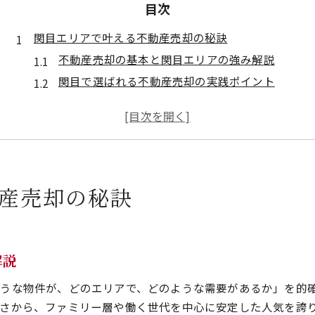
目次
関目エリアで叶える不動産売却の秘訣
不動産売却の基本と関目エリアの強み解説
関目で選ばれる不動産売却の実践ポイント
住環境と交通が不動産売却に与える影響
不動産売却で失敗しないための下準備とは
城東区関目の市場動向と売却成功の秘訣
大阪市城東区の資産価値と売却戦略に迫る
産売却の秘訣
不動産売却で押さえたい資産価値の基準
大阪市城東区の人気理由と市場価値の関係性
資産価値を守る不動産売却戦略の考え方
売却時に必要なエリアの需要分析方法
解説
資産価値が落ちにくい不動産売却の実践術
うな物件が、どのエリアで、どのような需要があるか」を的
不動産売却で起業を目指す方への実践知識
さから、ファミリー層や働く世代を中心に安定した人気を誇