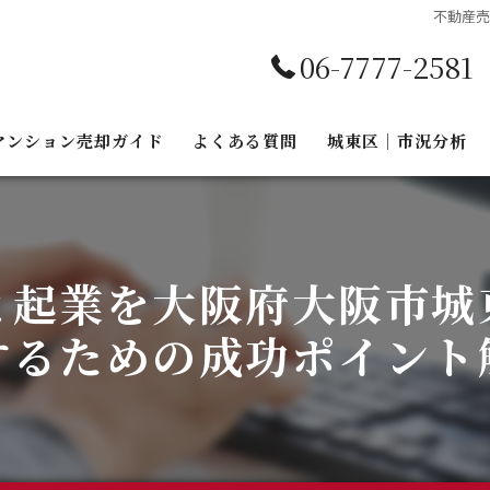
不動産
06-7777-2581
マンション売却ガイド
よくある質問
城東区｜市況分析
マンション売却｜売却の流れ
市況分析｜築年数別
マンション売却｜相場と査定
市況分析｜総戸数別
と起業を大阪府大阪市城
マンション売却｜構造の違いで資産価値が変わる
するための成功ポイント
マンション売却｜共用部が資産価値に与える影響
マンション売却｜諸費用と税金