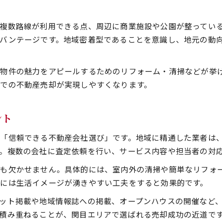
不動産売却を活用した起業準備の進め方
起業時に知るべき不動産売却の基本実務
複数路線が利用できる点、周辺に商業施設や公園が整ってい
関目で起業する際の不動産売却活用法
バンテージです。地域密着型であることを意識し、地元の動
起業成功のための不動産売却リスク対策
不動産売却と起業のシナジーを高める方法
物件の魅力をアピールするためのリフォーム・清掃などが挙
地域需要を見極めた賢い売却の進め方
での不動産売却が実現しやすくなります。
需要分析が不動産売却の結果を左右する理由
不動産売却で重視すべき関目の地域特性
ント
住環境変化と不動産売却のタイミング選び
「信頼できる不動産会社選び」です。地域に精通した業者は
賢い売却戦略で資産価値を最大化する方法
。複数の会社に査定依頼を行い、サービス内容や担当者の対
地域需要に合った不動産売却のポイント集
も欠かせません。具体的には、室内外の清掃や簡単なリフォ
業界タブー回避で信頼される事業運営法
には生活イメージが湧きやすい工夫をすると効果的です。
不動産売却で避けるべき三大タブーと対策
ット掲載や地域情報誌への掲載、オープンハウスの開催など
信頼を得る不動産売却の顧客対応ポイント
積み重ねることが、関目エリアで選ばれる売却成功の近道で
トラブル回避に役立つ不動産売却の心得